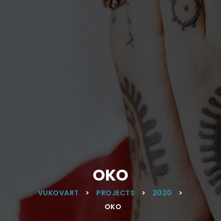
OKO
VUKOVART
>
PROJECTS
>
2020
>
OKO