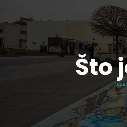
Što 
VUK