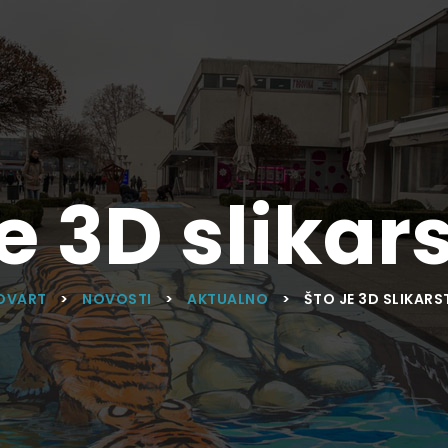
je 3D slikar
OVART
>
NOVOSTI
>
AKTUALNO
>
ŠTO JE 3D SLIKAR